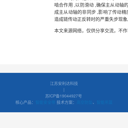
啮合作用 ,以防滑动 ,确保主从动
成主从动轴的非同步 ,影响了传动精
造成链传动正反转时的严重失步现象
本文来源网络，仅供分享交流，不作
江苏安利达科技
|
苏ICP备19044927号
核心产品：
智能安全带
技术方案：
高空防坠
、
智能吊篮